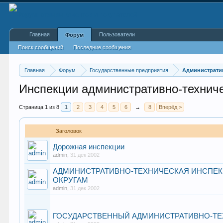
Главная
Пользователи
Форум
Поиск сообщений
Последние сообщения
Главная
Форум
Государственные предприятия
Администрати
Инспекции административно-технич
Страница 1 из 8
1
2
3
4
5
6
→
8
Вперёд >
Заголовок
Дорожная инспекции
admin
,
31 дек 2002
АДМИНИСТРАТИВНО-ТЕХНИЧЕСКАЯ ИНСПЕ
ОКРУГАМ
admin
,
31 дек 2002
ГОСУДАРСТВЕННЫЙ АДМИНИСТРАТИВНО-ТЕ