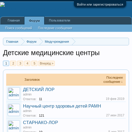
Войти или зарегистрироваться
Главная
Пользователи
Форум
Поиск сообщений
Последние сообщения
Главная
Форум
Медучреждения
Медицинские центры, анализы
Детские медицинские центры
1
2
3
4
5
Вперёд >
Последнее
Заголовок
сообщение ↓
ДЕТСКИЙ ЛОР
admin
19 фев 2019
Ответов:
11
Научный центр здоровья детей РАМН
admin
27 июн 2017
Ответов:
121
СТАРНАКО-ЛОР
admin
5 апр 2017