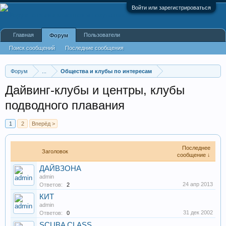
Войти или зарегистрироваться
Главная
Пользователи
Форум
Поиск сообщений
Последние сообщения
Форум
...
Общества и клубы по интересам
Дайвинг-клубы и центры, клубы
подводного плавания
1
2
Вперёд >
Последнее
Заголовок
сообщение ↓
ДАЙВЗОНА
admin
24 апр 2013
Ответов:
2
КИТ
admin
31 дек 2002
Ответов:
0
SCUBA CLASS