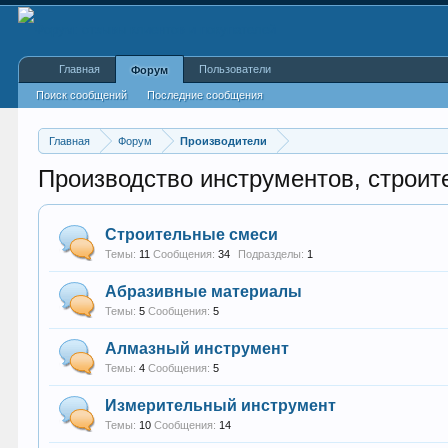
Главная
Пользователи
Форум
Поиск сообщений
Последние сообщения
Главная
Форум
Производители
Производство инструментов, строи
Строительные смеси
Темы:
11
Сообщения:
34
Подразделы:
1
Абразивные материалы
Темы:
5
Сообщения:
5
Алмазный инструмент
Темы:
4
Сообщения:
5
Измерительный инструмент
Темы:
10
Сообщения:
14